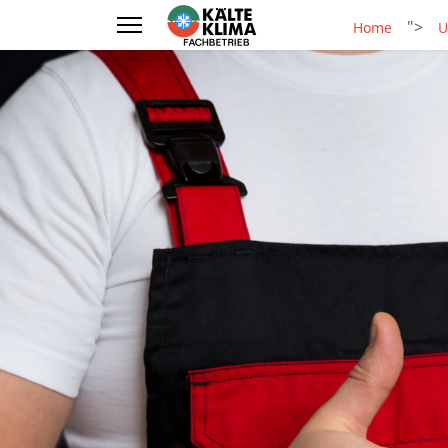
">
Home
U