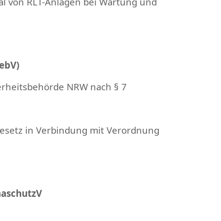
 von RLT-Anlagen bei Wartung und
GebV)
herheitsbehörde NRW nach § 7
gesetz in Verbindung mit Verordnung
maschutzV